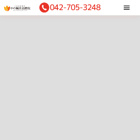
Skip
Togg
to
Navi
content
Home
当院について
適応症状
施術内容
診療料金
お客様の声
ご予約・相談