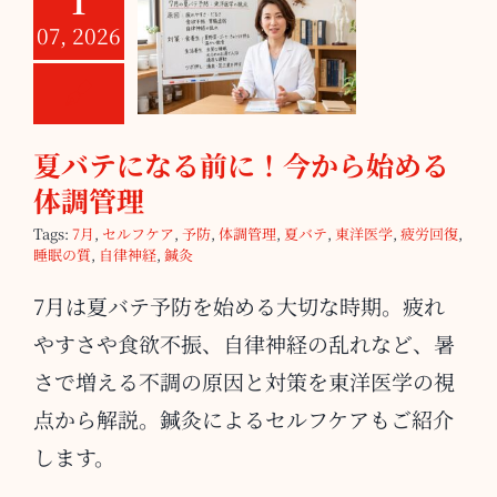
1
夏バテになる前
07, 2026
に！今から始め
る体調管理
夏バテになる前に！今から始める
体調管理
Tags:
7月
,
セルフケア
,
予防
,
体調管理
,
夏バテ
,
東洋医学
,
疲労回復
,
睡眠の質
,
自律神経
,
鍼灸
7月は夏バテ予防を始める大切な時期。疲れ
やすさや食欲不振、自律神経の乱れなど、暑
さで増える不調の原因と対策を東洋医学の視
点から解説。鍼灸によるセルフケアもご紹介
します。