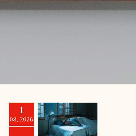
1
夏の睡眠不足対
08, 2026
策｜自律神経を
整える快眠習慣