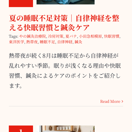
と鍼灸ケア
夏の睡眠不足対策｜自律神経を整
える快眠習慣と鍼灸ケア
Tags:
やの鍼灸治療院
,
冷房対策
,
夏バテ
,
小田急相模原
,
快眠習慣
,
東洋医学
,
熱帯夜
,
睡眠不足
,
自律神経
,
鍼灸
熱帯夜が続く8月は睡眠不足から自律神経が
乱れやすい季節。眠りが浅くなる理由や快眠
習慣、鍼灸によるケアのポイントをご紹介し
ます。
Read More