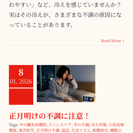
れやすい」など、冷えを感じていませんか？
実はその冷えが、さまざまな不調の原因にな
っていることがあります。
Read More
8
01, 2026
正月明けの不調
に注意！
正月明けの不調に注意！
Tags:
やの鍼灸治療院
,
ストレスケア
,
冬の不調
,
冷え対策
,
小田急相
模原
,
東洋医学
,
正月明け不調
,
温活
,
生活リズム
,
相模原市
,
睡眠の