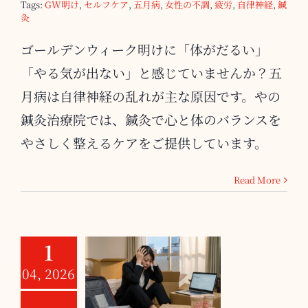
Tags:
GW明け
,
セルフケア
,
五月病
,
女性の不調
,
疲労
,
自律神経
,
鍼
灸
ゴールデンウィーク明けに「体がだるい」
「やる気が出ない」と感じていませんか？五
月病は自律神経の乱れが主な原因です。やの
鍼灸治療院では、鍼灸で心と体のバランスを
やさしく整えるケアをご提供しています。
Read More
1
新生活ストレス
04, 2026
による自律神経