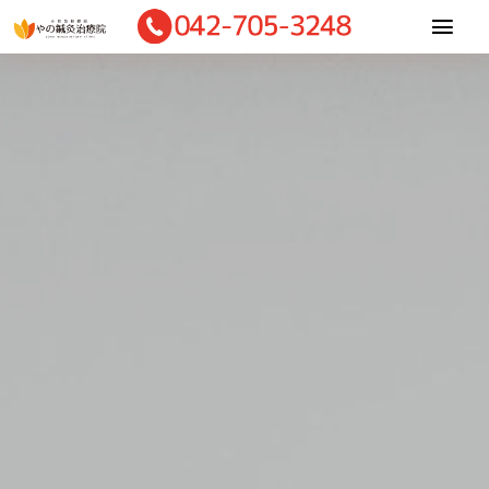
Skip
Togg
to
Navi
content
Home
当院について
適応症状
施術内容
診療料金
お客様の声
ご予約・相談