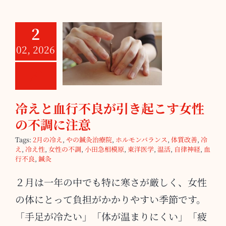
2
冷えと血行不良
02, 2026
が引き起こす女
性の不調に注意
冷えと血行不良が引き起こす女性
の不調に注意
Tags:
2月の冷え
,
やの鍼灸治療院
,
ホルモンバランス
,
体質改善
,
冷
え
,
冷え性
,
女性の不調
,
小田急相模原
,
東洋医学
,
温活
,
自律神経
,
血
行不良
,
鍼灸
２月は一年の中でも特に寒さが厳しく、女性
の体にとって負担がかかりやすい季節です。
「手足が冷たい」「体が温まりにくい」「疲