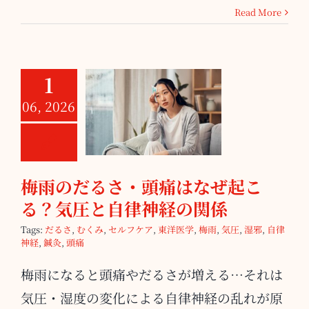
Read More
1
梅雨のだるさ・
06, 2026
頭痛はなぜ起こ
る？気圧と自律
神経の関係
梅雨のだるさ・頭痛はなぜ起こ
る？気圧と自律神経の関係
Tags:
だるさ
,
むくみ
,
セルフケア
,
東洋医学
,
梅雨
,
気圧
,
湿邪
,
自律
神経
,
鍼灸
,
頭痛
梅雨になると頭痛やだるさが増える…それは
気圧・湿度の変化による自律神経の乱れが原