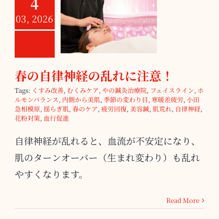
4
03, 2026
春の自律神経の
乱れに注意！
春の自律神経の乱れに注意！
Tags:
くすみ改善
,
むくみケア
,
やの鍼灸治療院
,
フェイスライン
,
ホ
ルモンバランス
,
内側から美肌
,
季節の変わり目
,
寒暖差疲労
,
小田
急相模原
,
揺らぎ肌
,
春のケア
,
疲労回復
,
美容鍼
,
肌荒れ
,
自律神経
,
花粉対策
,
血行促進
自律神経が乱れると、血流が不安定になり、
肌のターンオーバー（生まれ変わり）も乱れ
やすくなります。
Read More