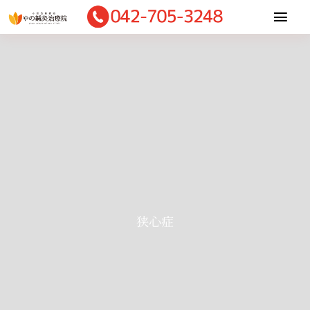
Skip
Togg
to
Navi
content
Home
当院について
適応症状
施術内容
診療料金
お客様の声
ご予約・相談
狭心症