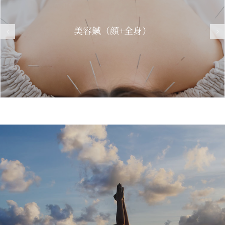
美容鍼（顔+全身）