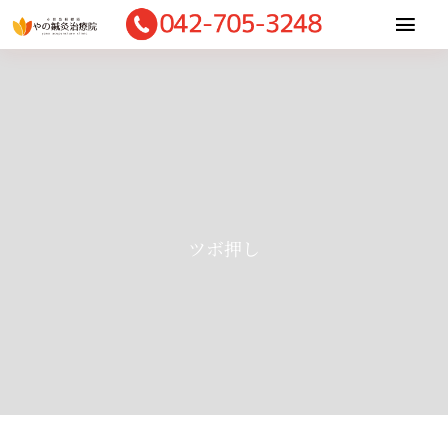
Skip
Togg
to
Navi
content
Home
当院について
適応症状
施術内容
診療料金
ツボ押し
お客様の声
ご予約・相談