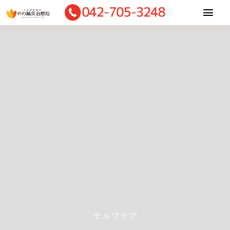
Skip
Togg
to
Navi
content
Home
当院について
適応症状
施術内容
診療料金
お客様の声
ご予約・相談
セルフケア