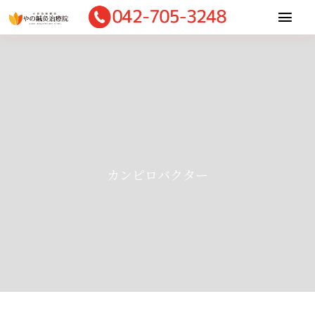
Skip
Togg
to
Navi
content
Home
当院について
適応症状
施術内容
診療料金
カンピロバクター
お客様の声
ご予約・相談