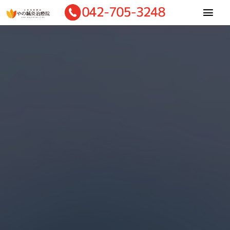
Skip
Togg
to
Navi
content
Home
当院について
適応症状
施術内容
診療料金
お客様の声
ご予約・相談