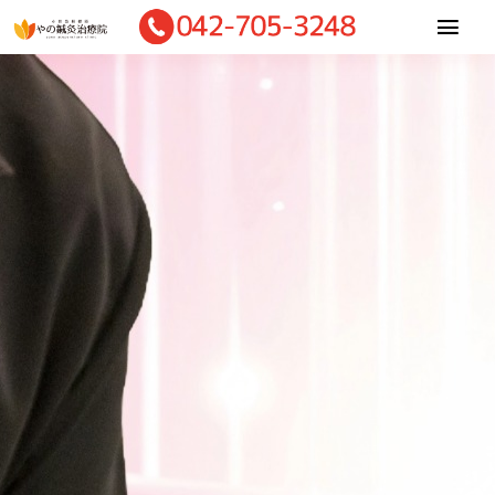
Skip
Togg
to
Navi
content
Home
当院について
施術内容
診療料金
お客様の声
ご予約・相談