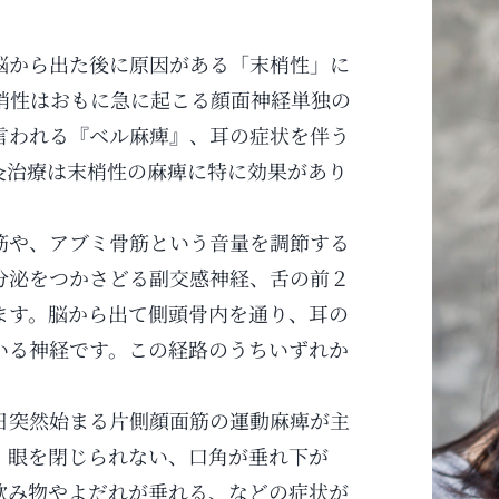
脳から出た後に原因がある「末梢性」に
梢性はおもに急に起こる顔面神経単独の
言われる『ベル麻痺』、耳の症状を伴う
灸治療は末梢性の麻痺に特に効果があり
筋や、アブミ骨筋という音量を調節する
分泌をつかさどる副交感神経、舌の前２
ます。脳から出て側頭骨内を通り、耳の
いる神経です。この経路のうちいずれか
日突然始まる片側顔面筋の運動麻痺が主
、眼を閉じられない、口角が垂れ下が
飲み物やよだれが垂れる、などの症状が