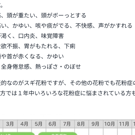
す。
痛、頭が重たい、頭がボーっとする
痛い、かゆい、咳や痰がでる、不快感、声がかすれる
が渇く、口内炎、味覚障害
食欲不振、胃がもたれる、下痢
顔や首が赤くなる、かゆい
・全身倦怠感、熱っぽさ・のぼせ
表的なのがスギ花粉ですが、その他の花粉でも花粉症
い方では１年中いろいろな花粉症に悩まされている方